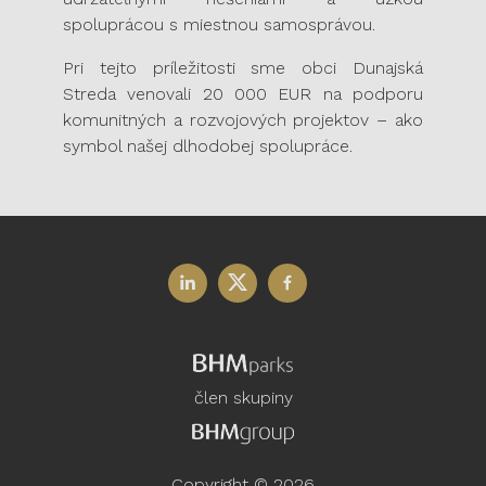
spoluprácou s miestnou samosprávou.
Pri tejto príležitosti sme obci Dunajská
Streda venovali 20 000 EUR na podporu
komunitných a rozvojových projektov – ako
symbol našej dlhodobej spolupráce.
člen skupiny
Copyright © 2026