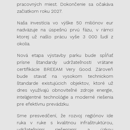
pracovných miest. Dokončenie sa očakáva
začiatkom roku 2027.
Naša investícia vo výške 50 miliónov eur
nadväzuje na úspešnú prvú fázu, v rámci
ktorej už našlo prácu vyše 3 000 ľudí z
okolia.
Nová etapa výstavby parku bude spĺňať
prísne štandardy udržateľnosti vrátane
certifikácie BREEAM Very Good. Zároveň
bude stavať na vysokom technickom
štandarde existujúcich objektov, ktoré už
dnes využívajú obnoviteľné zdroje energie,
inteligentné technológie a moderné riešenia
pre efektívnu prevádzku.
Sme presvedčení, že rozvoj regiónov ide
ruka v ruke s kvalitnou infraštruktúrou,
udržateľnými riešeniami a úzkou